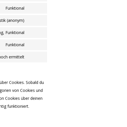
to
Funktional
Consent
service
to
istik (anonym)
wordpress
Consent
service
to
g, Funktional
filebird
Consent
service
to
Funktional
burst-
Consent
service
statistics
to
och ermittelt
facebook
Consent
service
to
complianz
service
 über Cookies. Sobald du
sonstiges
tegorien von Cookies und
von Cookies über deinen
ig funktioniert.