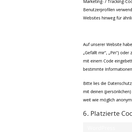
Marketing- / Tracking-Coo
Benutzerprofilen verwen
Websites hinweg für ähnl
5.4 Soziale Med
Auf unserer Website habe
„Gefällt mir“, „Pin“) oder
mit einem Code eingebett
bestimmte Informationen 
Bitte lies die Datenschut
mit deinen (persönlichen
weit wie möglich anonymis
6. Platzierte Co
WordPress