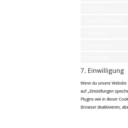
FileBird
Burst Statistics
Facebook
Complianz
Sonstiges
7. Einwilligung
Wenn du unsere Website da
auf „Einstellungen speiche
Plugins wie in dieser Co
Browser deaktivieren, abe
7.1 Verwalte de