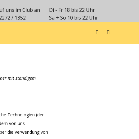
uf uns im Club an
Di - Fr 18 bis 22 Uhr
2272 / 1352
Sa + So 10 bis 22 Uhr
ohner mit ständigem
che Technologien (der
rdem von uns
über die Verwendung von