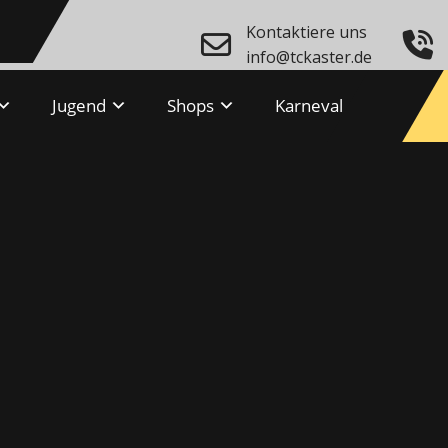
Kontaktiere uns
info@tckaster.de
Jugend
Shops
Karneval
Hello
Heinz-Gerd Weller
Geschäftsführung, Öffentlichkeits
0152 / 22 93 55 47
geschaeftsfuehrung@tckaster.de
im Vorstand seit: 2018