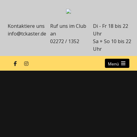
Kontaktiere uns
Ruf uns im Club
Di - Fr 18 bis 22
info@tckaster.de
an
Uhr
02272 / 1352
Sa + So 10 bis 22
Uhr
Menü
Hello
Lisa Cremer
1. Jugendwartin