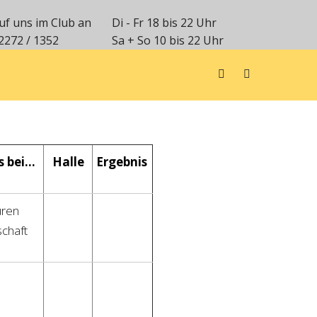
uf uns im Club an
Di - Fr 18 bis 22 Uhr
2272 / 1352
Sa + So 10 bis 22 Uhr
s bei…
Halle
Ergebnis
üren
chaft