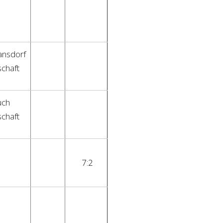
ansdorf
chaft
uch
chaft
7:2