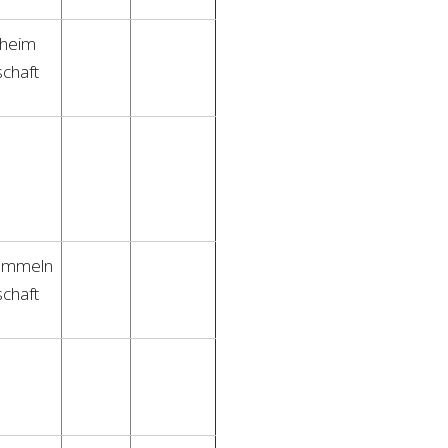
zheim
chaft
ommeln
chaft