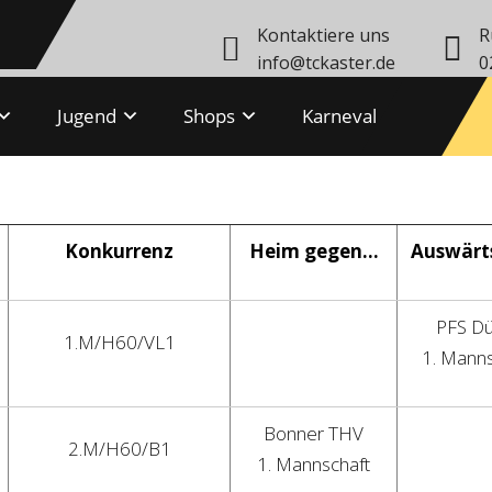
Kontaktiere uns
R
info@tckaster.de
0
Jugend
Shops
Karneval
en-Saison 2017
Konkurrenz
Heim gegen…
Auswärt
PFS D
1.M/H60/VL1
1. Manns
Bonner THV
2.M/H60/B1
1. Mannschaft