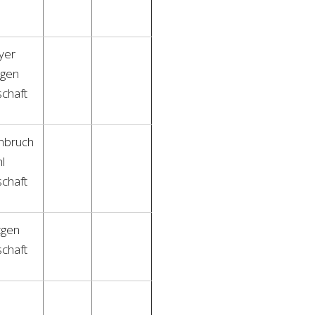
yer
gen
chaft
nbruch
l
chaft
tgen
chaft