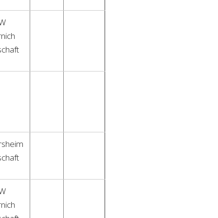
SW
nich
chaft
rsheim
chaft
SW
nich