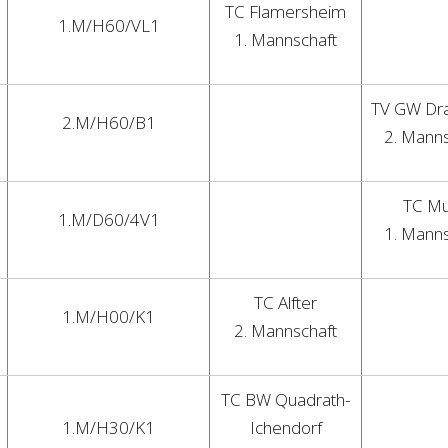
TC Flamersheim
1.M/H60/VL1
1. Mannschaft
TV GW Dr
2.M/H60/B1
2. Manns
TC M
1.M/D60/4V1
1. Manns
TC Alfter
1.M/H00/K1
2. Mannschaft
TC BW Quadrath-
1.M/H30/K1
Ichendorf