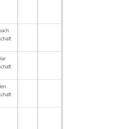
bach
chaft
lar
chaft
den
chaft