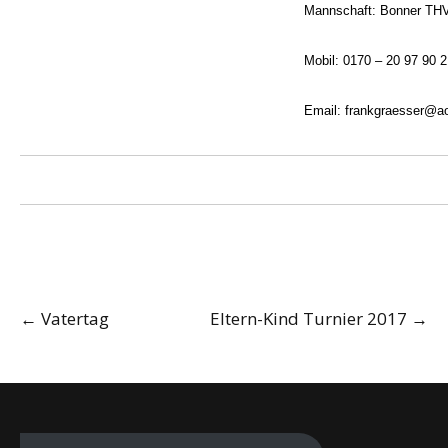
Mannschaft: Bonner THV,
Mobil: 0170 – 20 97 90 2
Email: frankgraesser@a
Post
←
Vatertag
Eltern-Kind Turnier 2017
→
navigation