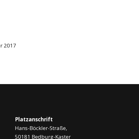
er 2017
Platzanschrift
Hans-Böckler-Straße,
50181 Bedburg-Kaster