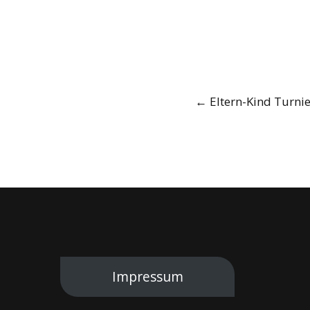
Post
←
Eltern-Kind Turni
navigation
Impressum