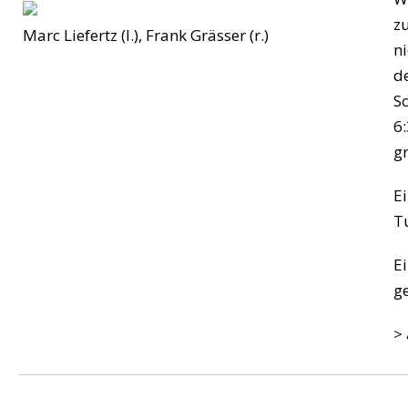
z
Marc Liefertz (l.), Frank Grässer (r.)
n
d
S
6
gr
E
T
E
g
> 