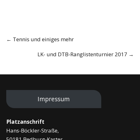
Post
←
Tennis und einiges mehr
navigation
LK- und DTB-Ranglistenturnier 2017
→
Impressum
Platzanschrift
Hans-Böckler-Straße,
50181 Bedburg-Kaster