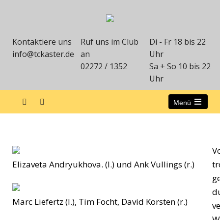
Kontaktiere uns
Ruf uns im Club
Di - Fr 18 bis 22
info@tckaster.de
an
Uhr
02272 / 1352
Sa + So 10 bis 22
Uhr
Menü
LK- und DTB-Ranglistenturnier 2017
V
Elizaveta Andryukhova. (l.) und Ank Vullings (r.)
t
g
d
Marc Liefertz (l.), Tim Focht, David Korsten (r.)
v
W