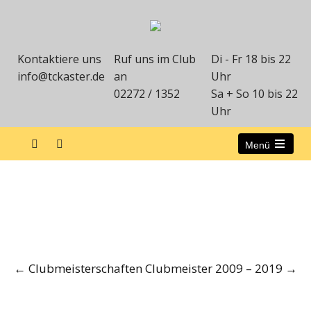
Kontaktiere uns
Ruf uns im Club
Di - Fr 18 bis 22
info@tckaster.de
an
Uhr
02272 / 1352
Sa + So 10 bis 22
Uhr
Menü
Clubmeister 1976 – 1986
Post
←
Clubmeisterschaften
Clubmeister 2009 – 2019
→
navigation