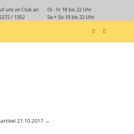
uf uns im Club an
Di - Fr 18 bis 22 Uhr
2272 / 1352
Sa + So 10 bis 22 Uhr
artikel 21.10.2017
→