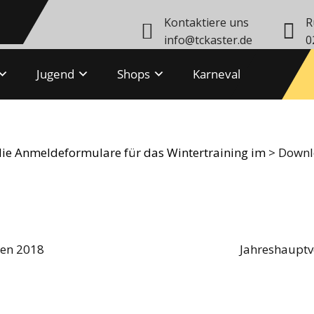
Kontaktiere uns
R
info@tckaster.de
0
Jugend
Shops
Karneval
ntertraining
 die Anmeldeformulare für das Wintertraining im
> Downl
ten 2018
Jahreshaupt