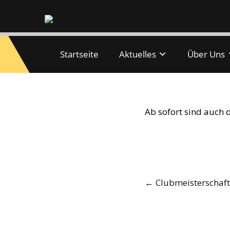
Startseite
Aktuelles
Über Uns
Anmeldungen Wi
Ab sofort sind auch
Post
←
Clubmeisterschaf
navigation