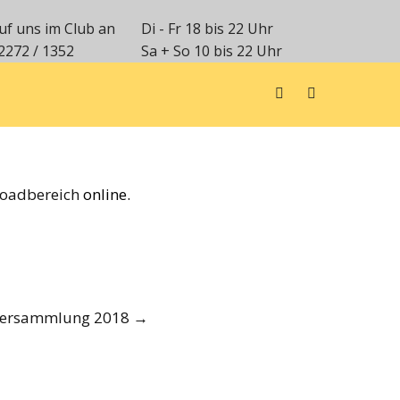
uf uns im Club an
Di - Fr 18 bis 22 Uhr
2272 / 1352
Sa + So 10 bis 22 Uhr
oadbereich
online.
versammlung 2018
→