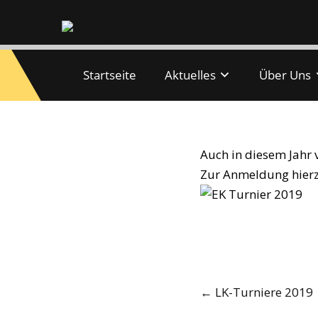
Startseite
Aktuelles
Über Uns
Erwachsenen-Ki
Auch in diesem Jahr 
Zur Anmeldung hierzu
Post
←
LK-Turniere 2019
navigation