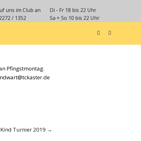
uf uns im Club an
Di - Fr 18 bis 22 Uhr
2272 / 1352
Sa + So 10 bis 22 Uhr
 an Pfingstmontag.
gendwart@tckaster.de
Kind Turnier 2019
→