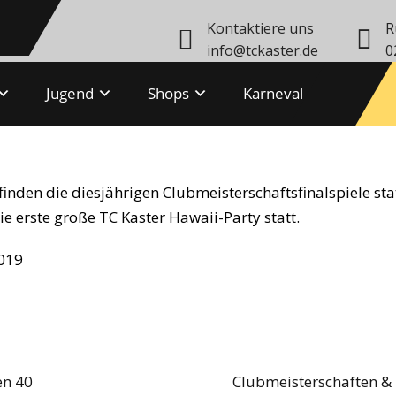
Kontaktiere uns
R
info@tckaster.de
0
Jugend
Shops
Karneval
awaii-Party
inden die diesjährigen Clubmeisterschaftsfinalspiele stat
e erste große TC Kaster Hawaii-Party statt.
en 40
Clubmeisterschaften &