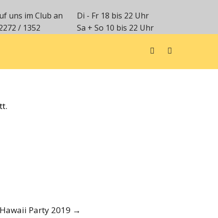
uf uns im Club an
Di - Fr 18 bis 22 Uhr
2272 / 1352
Sa + So 10 bis 22 Uhr
t.
 Hawaii Party 2019
→