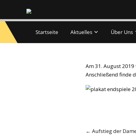
Startseite
Aktuelles
Über Uns
Endspiele und H
Am 31. August 2019 f
Anschließend finde di
Post
←
Aufstieg der Dam
navigation