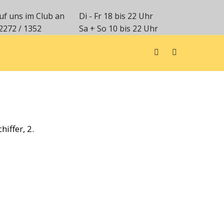
uf uns im Club an
Di - Fr 18 bis 22 Uhr
2272 / 1352
Sa + So 10 bis 22 Uhr
iffer, 2.