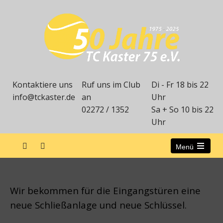
Kontaktiere uns
Ruf uns im Club
Di - Fr 18 bis 22
info@tckaster.de
an
Uhr
02272 / 1352
Sa + So 10 bis 22
Uhr
Menü
Open
the
Neue Schließanlage
main
menu
Wir bekommen für die Eingangstüren eine
neue Schließanlage und neue Schlüssel.