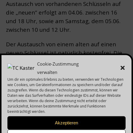
Austausch von vorhandenen Schlüsseln auf
die „neuen“ erfolgt am 04.06. zwischen 16
und 18 Uhr, sowie am Samstag, dem 05.06.
zwischen 10 und 12 Uhr.
Der Austausch von einem alten auf einen
neuen Schlüssel ist natürlich kostenfrei. Die
Mitglieder, die noch keinen Schlüssel
Cookie-Zustimmung
erworben haben, können dies dann für 5€
verwalten
nachholen.
Um dir ein optimales Erlebnis zu bieten, verwenden wir Technologien
wie Cookies, um Geräteinformationen zu speichern und/oder darauf
zuzugreifen. Wenn du diesen Technologien zustimmst, können wir
Wer es an den beiden Ausgabetagen nicht
Daten wie das Surfverhalten oder eindeutige IDs auf dieser Website
schafft, kann sich danach dann beim
verarbeiten. Wenn du deine Zustimmung nicht erteilst oder
zurückziehst, können bestimmte Merkmale und Funktionen
Clubwirt einen neuen Schlüssel ausgeben
beeinträchtigt werden.
lassen.
Akzeptieren