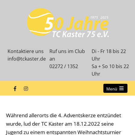
Kontaktiere uns
Ruf uns im Club
Di - Fr 18 bis 22
info@tckaster.de
an
Uhr
02272 / 1352
Sa + So 10 bis 22
Uhr
Menü
Open
the
Weihnachtsturnier 2022
main
menu
Während allerorts die 4. Adventskerze entzündet
wurde, lud der TC Kaster am 18.12.2022 seine
Jugend zu einem entspannten Weihnachtsturnier