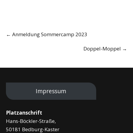
Post
←
Anmeldung Sommercamp 2023
navigation
Doppel-Moppel
→
Impressum
Platzanschrift
Hans-Böckler-Straße,
50181 Bedburg-Kaster