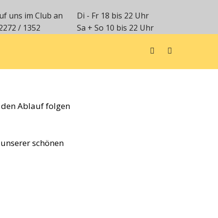
uf uns im Club an
Di - Fr 18 bis 22 Uhr
2272 / 1352
Sa + So 10 bis 22 Uhr
 den Ablauf folgen
f unserer schönen