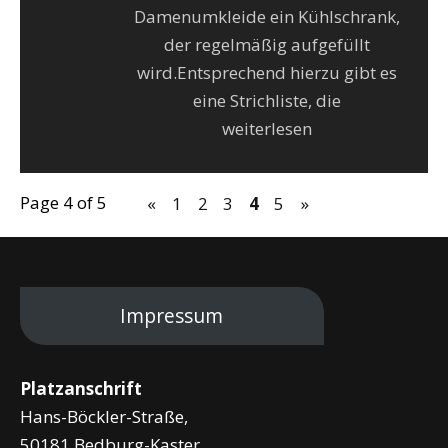
Damenumkleide ein Kühlschrank,
der regelmäßig aufgefüllt
wird.Entsprechend hierzu gibt es
eine Strichliste, die
weiterlesen
Page 4 of 5
«
1
2
3
4
5
»
Impressum
Platzanschrift
Hans-Böckler-Straße,
50181 Bedburg-Kaster