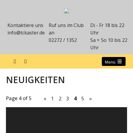
Kontaktiere uns
Ruf uns im Club
Di - Fr 18 bis 22
info@tckaster.de
an
Uhr
02272 / 1352
Sa + So 10 bis 22
Uhr
Menü
NEUIGKEITEN
Page 4 of 5
«
1
2
3
4
5
»